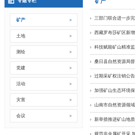
专题专栏
矿产
三部门联合进一步完
矿产
西藏罗布莎矿区新增铬
土地
科技赋能矿山精准监
测绘
桑日县自然资源局督
党建
过期采矿权注销公告
活动
加强矿山生态环境保
灾害
山南市自然资源领域
会议
新举措推进矿山地质
规范非金属矿开采 