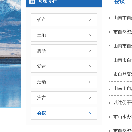
专题专栏
会议
山南市自
矿产
市自然资
土地
山南市自
测绘
山南市自
党建
市自然资
活动
山南市自
灾害
以述促干
会议
市山水办