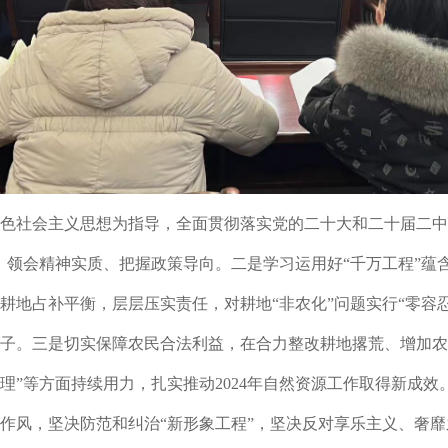
色社会主义思想为指导，全面贯彻落实党的二十大和二十届二中
，领会精神实质、把握政策导向。
二是
学习运用好
“千万工程”
耕地占补平衡，层层压实责任，对耕地“非农化”问题实行“零容忍
子。
三是
切实保障农民合法利益，在合力整改耕地撂荒、增加农
理
”等方面持续用力，扎实推动
2024
年自然资源工作取得新成效
作风，坚决防范和纠治
“新形象工程”，坚决反对享乐主义、奢