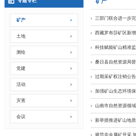
专题专栏
矿产
三部门联合进一步完
矿产
西藏罗布莎矿区新增铬
土地
科技赋能矿山精准监
测绘
桑日县自然资源局督
党建
过期采矿权注销公告
活动
加强矿山生态环境保
灾害
山南市自然资源领域
会议
新举措推进矿山地质
规范非金属矿开采 