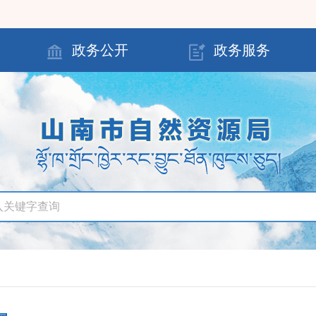
政务公开
政务服务