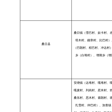
桑日镇（雪巴村、奴卡村、
塔木村、颇章村、比巴村）
桑日县
（巴朗村、程巴村、冲达村
乡（白堆村）、增期乡（增
安绕镇（达堆村、嘎堆村、
嘎麦村、列岗村、惹米村、
桑东村、思木村、索朗村、
扎雪村、仲巴村）、加查镇