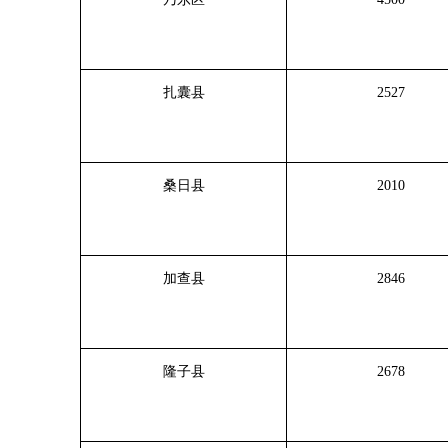
扎囊县
2527
桑日县
2010
加查县
2846
隆子县
2678