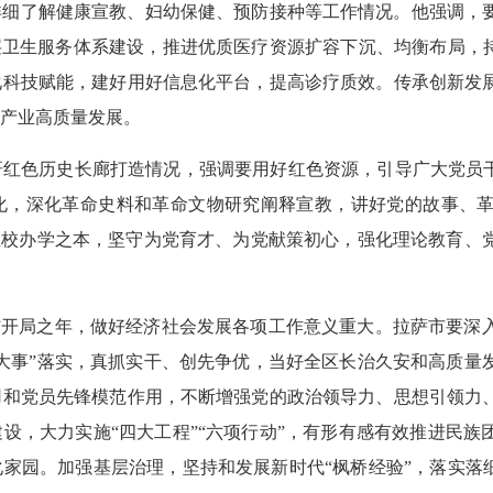
详细了解健康宣教、妇幼保健、预防接种等工作情况。他强调，
层卫生服务体系建设，推进优质医疗资源扩容下沉、均衡布局，持
化科技赋能，建好用好信息化平台，提高诊疗质效。传承创新发
产业高质量发展。
红色历史长廊打造情况，强调要用好红色资源，引导广大党员干
化，深化革命史料和革命文物研究阐释宣教，讲好党的故事、
立校办学之本，坚守为党育才、为党献策初心，强化理论教育、
”开局之年，做好经济社会发展各项工作意义重大。拉萨市要深
大事”落实，真抓实干、创先争优，当好全区长治久安和高质量
用和党员先锋模范作用，不断增强党的政治领导力、思想引领力
设，大力实施“四大工程”“六项行动”，有形有感有效推进民族
家园。加强基层治理，坚持和发展新时代“枫桥经验”，落实落细