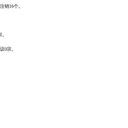
新立0个，延续4个，注销16个。
宗。
议0宗。