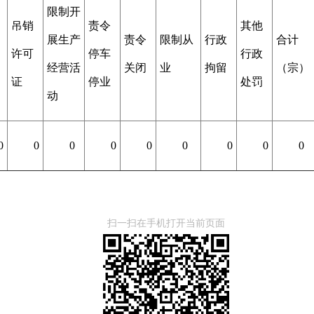
限制开
吊销
责令
其他
展生产
责令
限制从
行政
合计
许可
停车
行政
经营活
关闭
业
拘留
（宗）
证
停业
处罚
动
0
0
0
0
0
0
0
0
0
扫一扫在手机打开当前页面