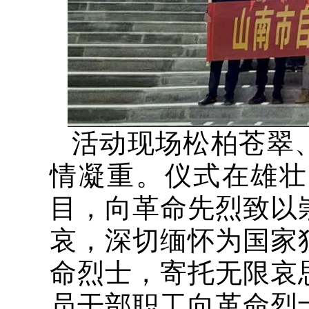
活动现场松柏苍翠
情凝重。仪式在雄壮
目，向革命先烈致以
哀，深切缅怀为国家
命烈士，寄托无限哀
员干部职工向革命烈