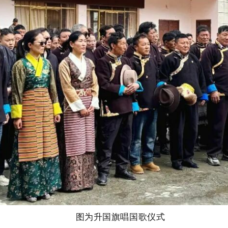
图为升国旗唱国歌仪式