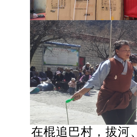
在棍追巴村，拔河