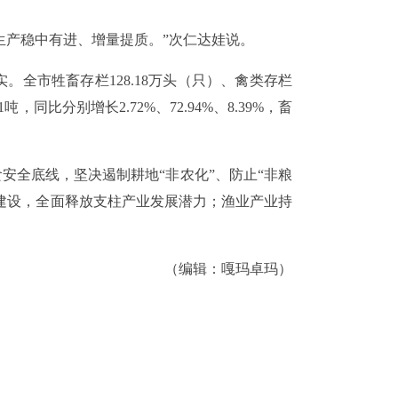
生产稳中有进、增量提质。”次仁达娃说。
全市牲畜存栏128.18万头（只）、禽类存栏
吨，同比分别增长2.72%、72.94%、8.39%，畜
安全底线，坚决遏制耕地“非农化”、防止“非粮
建设，全面释放支柱产业发展潜力；渔业产业持
（编辑：嘎玛卓玛）