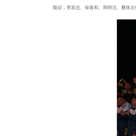
随后，李富忠、徐春和、周明洁、桑珠次仁