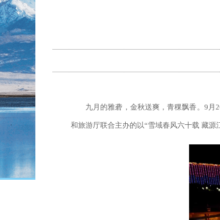
九月的雅砻，金秋送爽，青稞飘香。9月
和旅游厅联合主办的以“雪域春风六十载 藏源