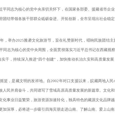
近平同志为核心的党中央亲切关怀下，在国家各部委、援藏省市企业
府团结带领各族干部群众砥砺奋进、开拓创新，全市呈现出社会稳定
周年，举办2025雅砻文化旅游节，旨在礼赞新时代，唱响民族团结
平同志为核心的党中央周围，全面贯彻落实习近平总书记在西藏视察
当实干，持续深入推进“四个创建”，加快推动长治久安和高质量发
摇篮，是藏文明的发祥地。自2002年对口支援以来，皖藏两地人
族人民并肩奋斗，共同谱写了雪域高原高质量发展的新篇章。文化和
文化事业日益繁荣，旅游资源加速转化，独具特色的藏源文化品牌越
更加深厚，必将进一步吸引四海宾朋走进山南、了解山南、爱上山南