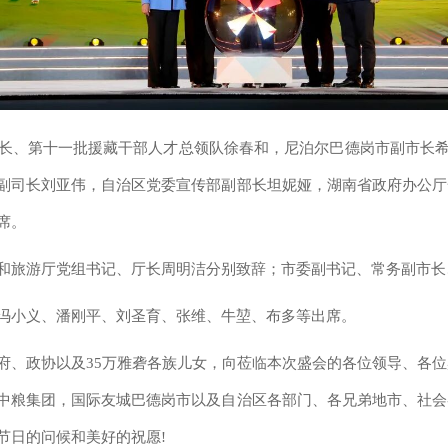
长、第十一批援藏干部人才总领队徐春和，尼泊尔巴德岗市副市长希
副司长刘亚伟，自治区党委宣传部副部长坦妮娅，湖南省政府办公厅
席。
和旅游厅党组书记、厅长周明洁分别致辞；市委副书记、常务副市长
冯小义、潘刚平、刘圣育、张维、牛堃、布多等出席。
府、政协以及35万雅砻各族儿女，向莅临本次盛会的各位领导、各
中粮集团，国际友城巴德岗市以及自治区各部门、各兄弟地市、社会
节日的问候和美好的祝愿!